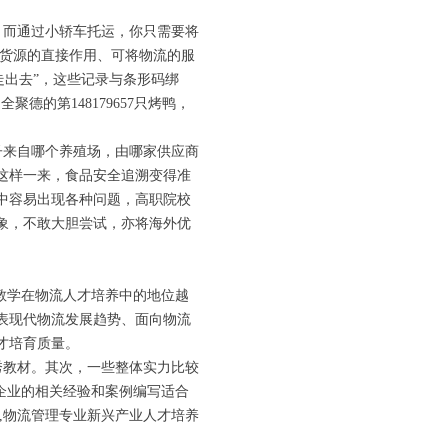
而通过小轿车托运，你只需要将
引流货源的直接作用、可将物流的服
走出去”，这些记录与条形码绑
的第148179657只烤鸭，
来自哪个养殖场，由哪家供应商
这样一来，食品安全追溯变得准
中容易出现各种问题，高职院校
象，不敢大胆尝试，亦将海外优
教学在物流人才培养中的地位越
表现代物流发展趋势、面向物流
才培育质量。
教材。其次，一些整体实力比较
企业的相关经验和案例编写适合
,物流管理专业新兴产业人才培养