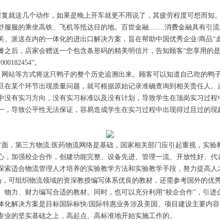
就这几个动作，如果是晚上开车就更不用说了，其疲劳程度可想而知。
服服的乘坐高铁、飞机等抵达目的地。百世金融........消费金融具有
关、派送在内的一体化的进出口解决方案，旨在帮助中国优秀企业/商品“
之后，店家会赠送一个包含条形码的精美明信片，告知顾客“您享用的是全聚德
1000182454”。
站等方式将这只鸭子的整个历史追溯出来。顾客可以知道自己吃的鸭子
旦在某个环节出现质量问题，就可根据原始记录准确查询到相关责任人。
中没有实习方向，没有实习标准以及没有计划，导致学生在顶岗实习过程
一，导致公平性无法保证，容易造成学生在实习过程中出现得过且过的现
，第三方物流:医药物流网络是基础，国家相关部门应引起重视，实验
心，加强校企合作，创建功能完整、设备先进、管理一流、开放性好、代
探索适合物流管理人才培养的实验教学方法和实验教学手段，努力提高人
可组织物流领域的资深教授编写体系优良的教材，还需参考国外的优秀
、物力、财力编写合适的教材。同时，也可以充分利用“校企合作”，引进
体化解决方案是目标国际标快/国际特惠业务涉及美国、项目建设主要内容
专业的坚实基础之上，高起点、高标准地开始实施工作的。